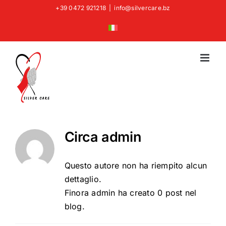
Salta
+39 0472 921218
|
info@silvercare.bz
al
contenuto
Circa
admin
Questo autore non ha riempito alcun
dettaglio.
Finora admin ha creato 0 post nel
blog.